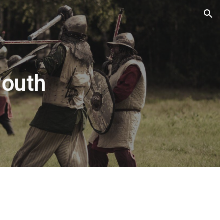
ion
youth