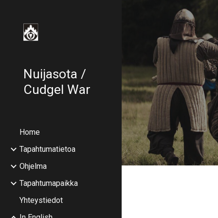
Sk
Nuijasota /
Cudgel War
Home
Tapahtumatietoa
Ohjelma
Tapahtumapaikka
Yhteystiedot
In English