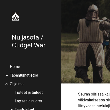
Sk
Nuijasota /
Cudgel War
Home
Tapahtumatietoa
Ohjelma
Tieteet ja taiteet
Seuran piirissä ka
väkivaltaisessa si
Lapset ja nuoret
liittyvää taistelul
Taistelulajit