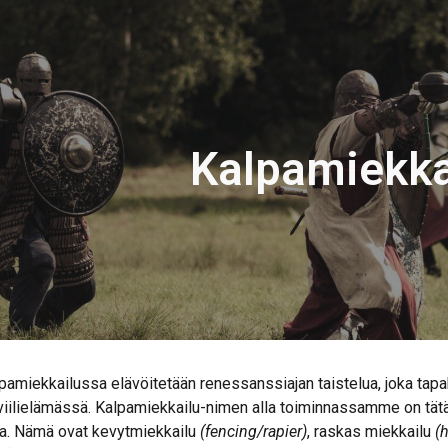
ip to main content
Skip to navigat
Kalpamiekka
lpamiekkailussa elävöitetään renessanssiajan taistelua, joka tapa
viilielämässä. Kalpamiekkailu-nimen alla toiminnassamme on tätä 
ajia. Nämä ovat kevytmiekkailu
(fencing/rapier)
, raskas miekkailu
(