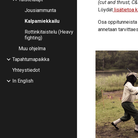
(cut and thrust, C&
Löydät
lisätietoa 
Jousiammunta
Kalpamiekkailu
Osa oppitunneista 
annetaan tarvitta
Rottinkitaistelu (Heavy
fighting)
Muu ohjelma
Tapahtumapaikka
Yhteystiedot
In English