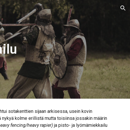
ion
ilu
htui sotakenttien sijaan arkisessa, usein kovin
nykyä kolme erillistä mutta toisiinsa jossakin määrin
heavy fencing/heavy rapier)
ja pisto- ja lyömämiekkailu