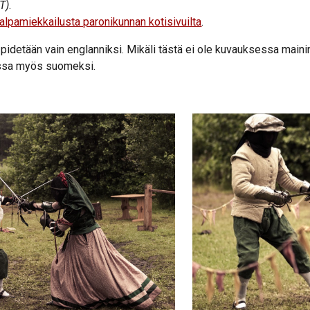
T)
.
kalpamiekkailusta paronikunnan kotisivuilta
.
pidetään vain englanniksi. Mikäli tästä ei ole kuvauksessa mainin
essa myös suomeksi.