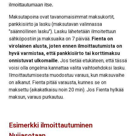
ilmoittautumaan itse.
Maksutapoina ovat tavanomaisimmat maksukortit,
pankkisiirto ja lasku (maksutavan valinnassa
"säännöllinen lasku"). Lasku lähetetään ilmoitettuun
sähköpostiin ja maksuaika on 7 päivää.
Fienta on
virolainen alusta, joten ennen ilmoittautumista on
hyvä varmistaa, että pankkisiirto tai korttimaksu
onnistuvat ulkomaille.
Jos tietää etukäteen, että tässä
voisi olla ongelma kannattaa valita vaihtoehdoksi lasku.
Ilmoittautumisesta muodostuu varaus, kun maksuvaihe
on alkanut. Fienta pitää varausta, kunnes se on
maksettu (aikakatkaisu noin 20 min). Jos Fienta hylkää
maksun, varaus purkautuu.
Esimerkki ilmoittautuminen
Nuijasotaan