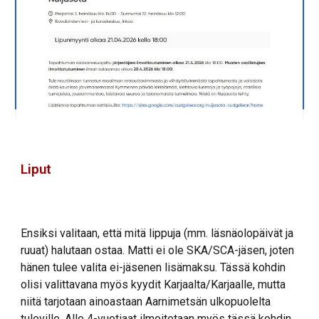
Liput
Ensiksi valitaan, että mitä lippuja (mm. läsnäolopäivät ja
ruuat) halutaan ostaa. Matti ei ole SKA/SCA-jäsen, joten
hänen tulee valita ei-jäsenen lisämaksu. Tässä kohdin
olisi valittavana myös kyydit Karjaalta/Karjaalle, mutta
niitä tarjotaan ainoastaan Aarnimetsän ulkopuolelta
tuleville. Alle 4-vuotiaat ilmoitetaan myös tässä kohdin