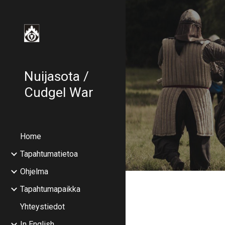
Sk
Nuijasota /
Cudgel War
Home
Tapahtumatietoa
Ohjelma
Tapahtumapaikka
Yhteystiedot
In English