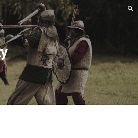
ion
ty